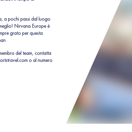
ta, a pochi passi dal luogo
 meglio! Nirvana Europe è
empre grato per questa
man
n membro del team, contatta
rtstravel.com
o al numero